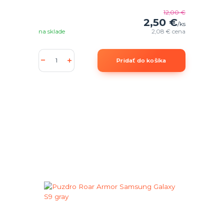
12,00 €
2,50 €
/
ks
na sklade
2,08 €
cena
Pridať do košíka