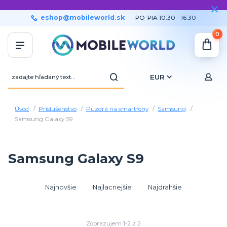
eshop@mobileworld.sk
PO-PIA 10:30 - 16:30
0
EUR
Úvod
Príslušenstvo
Puzdrá na smartfóny
Samsung
Samsung Galaxy S9
Samsung Galaxy S9
Najnovšie
Najlacnejšie
Najdrahšie
Zobrazujem 1-2 z 2