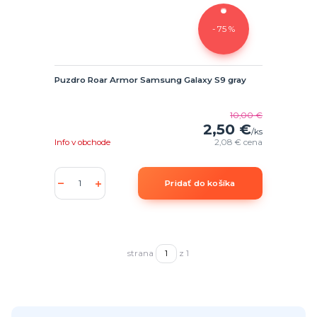
- 75 %
Puzdro Roar Armor Samsung Galaxy S9 gray
10,00 €
2,50 €
/
ks
Info v obchode
2,08 €
cena
Pridať do košíka
strana
z 1