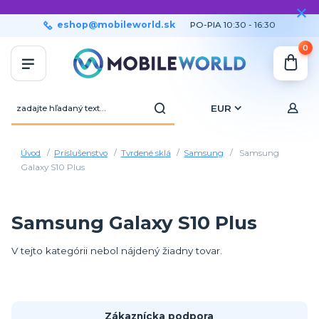
eshop@mobileworld.sk
PO-PIA 10:30 - 16:30
0
EUR
Úvod
Príslušenstvo
Tvrdené sklá
Samsung
Samsung
Galaxy S10 Plus
Samsung Galaxy S10 Plus
V tejto kategórii nebol nájdený žiadny tovar.
Zákaznícka podpora