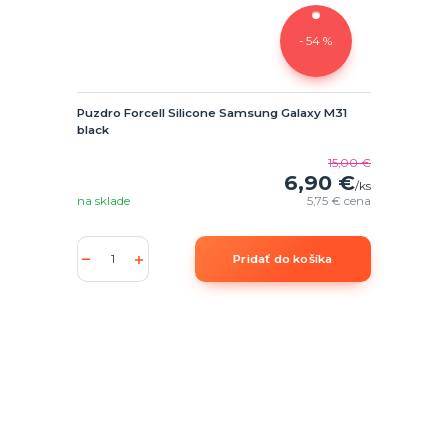
- 54 %
Puzdro Forcell Silicone Samsung Galaxy M31
black
15,00 €
6,90 €
/
ks
na sklade
5,75 €
cena
Pridať do košíka