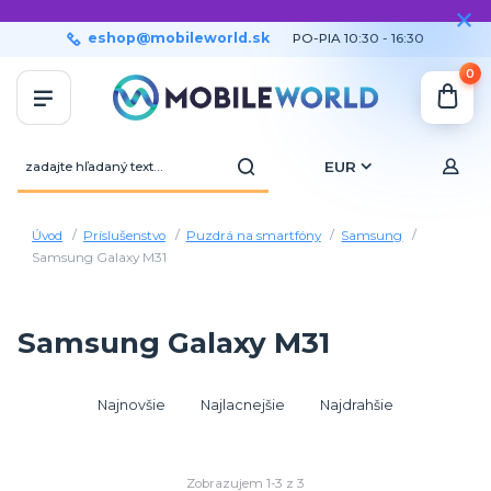
eshop@mobileworld.sk
PO-PIA 10:30 - 16:30
0
EUR
Úvod
Príslušenstvo
Puzdrá na smartfóny
Samsung
Samsung Galaxy M31
Samsung Galaxy M31
Najnovšie
Najlacnejšie
Najdrahšie
Zobrazujem 1-3 z 3