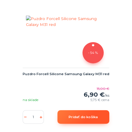
- 54 %
Puzdro Forcell Silicone Samsung Galaxy M31 red
15,00 €
6,90 €
/
ks
na sklade
5,75 €
cena
Pridať do košíka