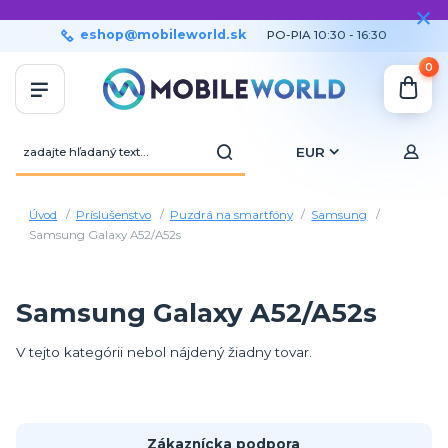
eshop@mobileworld.sk
PO-PIA 10:30 - 16:30
0
EUR
Úvod
Príslušenstvo
Puzdrá na smartfóny
Samsung
Samsung Galaxy A52/A52s
Samsung Galaxy A52/A52s
V tejto kategórii nebol nájdený žiadny tovar.
Zákaznícka podpora