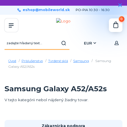
eshop@mobileworld.sk
PO-PIA 10:30 - 16:30
0
EUR
Úvod
Príslušenstvo
Tvrdené sklá
Samsung
Samsung
Galaxy A52/A52s
Samsung Galaxy A52/A52s
V tejto kategórii nebol nájdený žiadny tovar.
Zákaznícka podpora