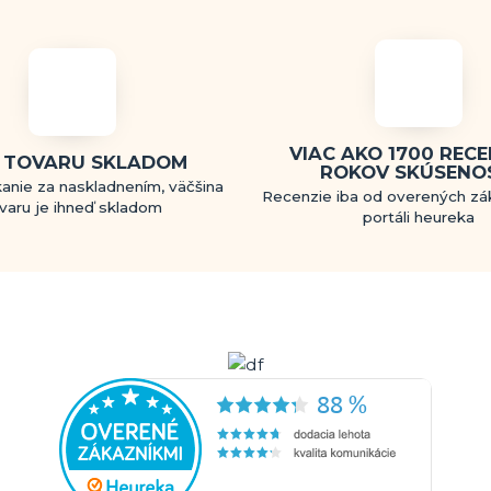
VIAC AKO 1700 RECEN
 TOVARU SKLADOM
ROKOV SKÚSENO
anie za naskladnením, väčšina
Recenzie iba od overených zá
varu je ihneď skladom
portáli heureka