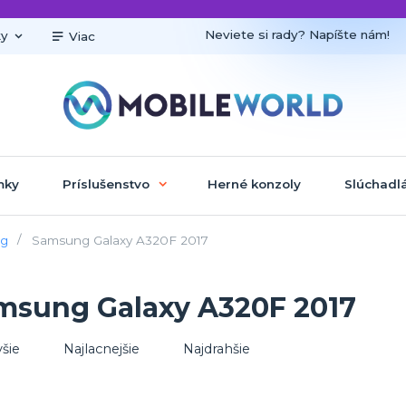
Neviete si rady? Napíšte nám!
ky
Viac
mky
Príslušenstvo
Herné konzoly
Slúchadl
g
Samsung Galaxy A320F 2017
msung Galaxy A320F 2017
šie
Najlacnejšie
Najdrahšie