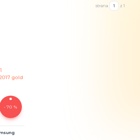
strana
z 1
- 70 %
Samsung