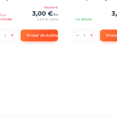
10,00 €
3,00 €
3
/
ks
fo v
bchode
2,44 €
cena
na sklade
Pridať do košíka
Prida