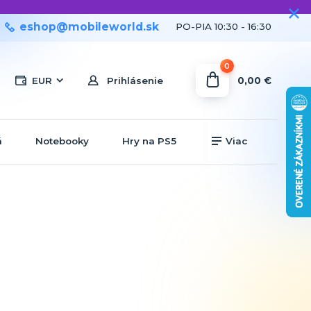
eshop@mobileworld.sk
PO-PIA 10:30 - 16:30
0
0,00 €
EUR
Prihlásenie
á
Notebooky
Hry na PS5
Viac