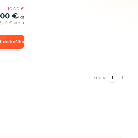
10,00 €
,00 €
/
ks
2,44 €
cena
ť do košíka
strana
z 1