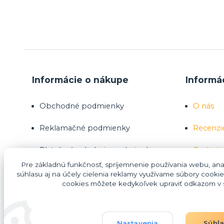
Informácie o nákupe
Informá
Obchodné podmienky
O nás
Reklamačné podmienky
Recenzi
Platobné a dodacie podmienky
Opýtajte
Pre základnú funkčnosť, spríjemnenie používania webu, anal
Ako nakupovať
súhlasu aj na účely cielenia reklamy využívame súbory cookie
cookies môžete kedykoľvek upraviť odkazom v s
Nákup na splátky Homecredit
Nastavenia
Súhl