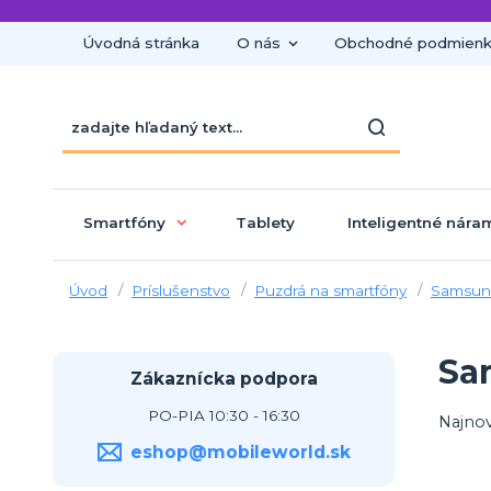
Úvodná stránka
O nás
Obchodné podmien
Smartfóny
Tablety
Inteligentné nára
Úvod
Príslušenstvo
Puzdrá na smartfóny
Samsun
Sa
Zákaznícka podpora
PO-PIA 10:30 - 16:30
Najnov
eshop@mobileworld.sk