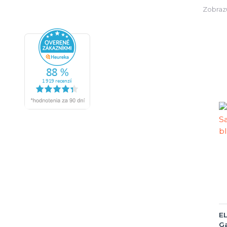
Zobraz
E
Ga