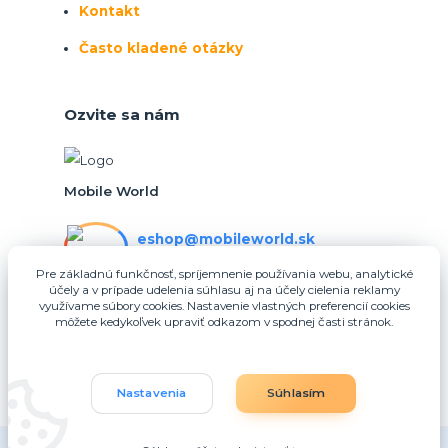
Kontakt
Často kladené otázky
Ozvite sa nám
Mobile World
eshop@mobileworld.sk
PO-PIA 10:30 - 16:30
Pre základnú funkčnosť, spríjemnenie používania webu, analytické
účely a v prípade udelenia súhlasu aj na účely cielenia reklamy
eshop@mobileworld.sk
využívame súbory cookies. Nastavenie vlastných preferencií cookies
môžete kedykoľvek upraviť odkazom v spodnej časti stránok.
Nastavenia
Súhlasím