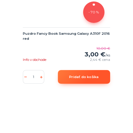
- 70 %
Puzdro Fancy Book Samsung Galaxy A310F 2016
red
10,00 €
3,00 €
/
ks
Info v obchode
2,44 €
cena
Pridať do košíka