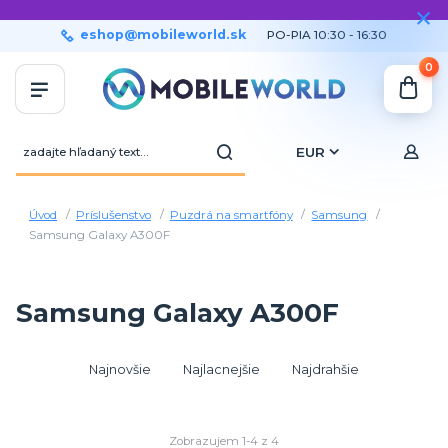
eshop@mobileworld.sk
PO-PIA 10:30 - 16:30
0
EUR
Úvod
Príslušenstvo
Puzdrá na smartfóny
Samsung
Samsung Galaxy A300F
Samsung Galaxy A300F
Najnovšie
Najlacnejšie
Najdrahšie
Zobrazujem 1-4 z 4