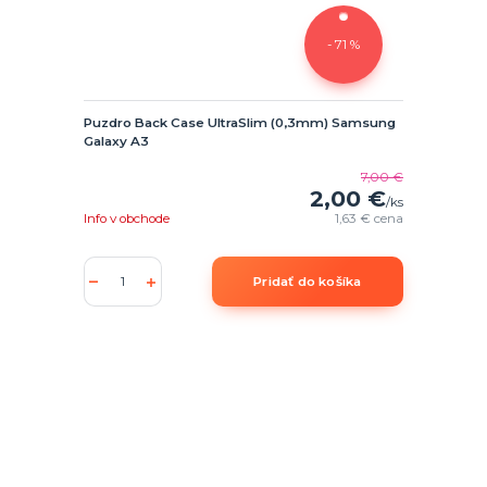
- 71 %
Puzdro Back Case UltraSlim (0,3mm) Samsung
Galaxy A3
7,00 €
2,00 €
/
ks
Info v obchode
1,63 €
cena
Pridať do košíka