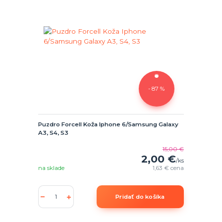
- 87 %
Puzdro Forcell Koža Iphone 6/Samsung Galaxy
A3, S4, S3
15,00 €
2,00 €
/
ks
na sklade
1,63 €
cena
Pridať do košíka