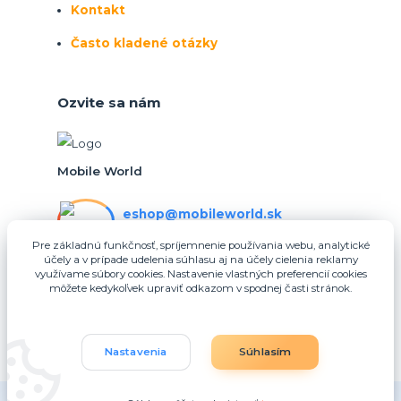
Kontakt
Často kladené otázky
Ozvite sa nám
Mobile World
eshop@mobileworld.sk
PO-PIA 10:30 - 16:30
Pre základnú funkčnosť, spríjemnenie používania webu, analytické
účely a v prípade udelenia súhlasu aj na účely cielenia reklamy
eshop@mobileworld.sk
využívame súbory cookies. Nastavenie vlastných preferencií cookies
môžete kedykoľvek upraviť odkazom v spodnej časti stránok.
Nastavenia
Súhlasím