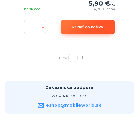
5,90 €
/
ks
na sklade
4,80 €
cena
Pridať do košíka
strana
z 1
Zákaznícka podpora
PO-PIA 10:30 - 16:30
eshop@mobileworld.sk