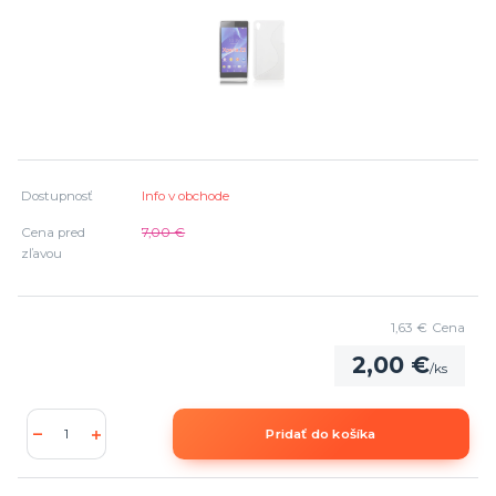
Dostupnosť
Info v obchode
Cena pred
7,00 €
zľavou
1,63 €
Cena
2,00 €
/
ks
Pridať do košíka