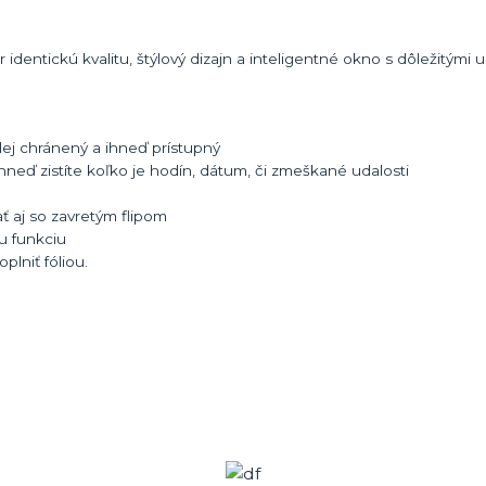
identickú kvalitu, štýlový dizajn a inteligentné okno s dôležitými
ej chránený a ihneď prístupný
hneď zistíte koľko je hodín, dátum, či zmeškané udalosti
ť aj so zavretým flipom
cu funkciu
lniť fóliou.