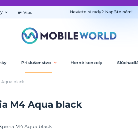
Neviete si rady? Napíšte nám!
ky
Viac
mky
Príslušenstvo
Herné konzoly
Slúchadl
 Aqua black
ia M4 Aqua black