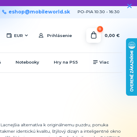
eshop@mobileworld.sk
PO-PIA 10:30 - 16:30
0
0,00 €
EUR
Prihlásenie
á
Notebooky
Hry na PS5
Viac
Lacnejšia alternatíva k originálnemu puzdru, ponuka
takmer identickú kvalitu, štýlový dizajn a inteligentné okno