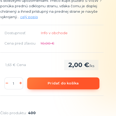
s dôležitými upozorneniami. Prečo kúpiť puzdro S-VIEW ?
ponúka prednú odklopnu stranu, vďaka čomu je displej
chránený a ihneď prístupný na prednej strane je navyše
vykrojený...
celý popis
Dostupnosť
Info v obchode
Cena pred zľavou
10,00 €
2,00 €
1,63 €
Cena
/
ks
Pridať do košíka
Číslo produktu:
400