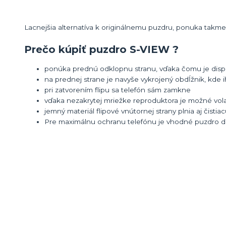
Lacnejšia alternatíva k originálnemu puzdru, ponuka takmer 
Prečo kúpiť puzdro S-VIEW ?
ponúka prednú odklopnu stranu, vďaka čomu je displ
na prednej strane je navyše vykrojený obdĺžnik, kde i
pri zatvorením flipu sa telefón sám zamkne
vďaka nezakrytej mriežke reproduktora je možné vola
jemný materiál flipové vnútornej strany plnia aj čistia
Pre maximálnu ochranu telefónu je vhodné puzdro dop