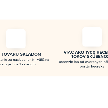
VIAC AKO 1700 RECEN
 TOVARU SKLADOM
ROKOV SKÚSENO
anie za naskladnením, väčšina
Recenzie iba od overených zá
varu je ihneď skladom
portáli heureka