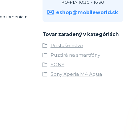
PO-PIA 10:30 - 16:30
eshop@mobileworld.sk
 upozorneniami.
Tovar zaradený v kategóriách
Príslušenstvo
Puzdrá na smartfóny
SONY
Sony Xperia M4 Aqua