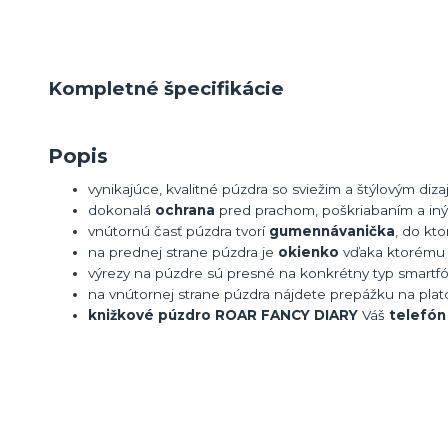
Kompletné špecifikácie
Popis
vynikajúce, kvalitné púzdra so sviežim a štýlovým diz
dokonalá
ochrana
pred prachom, poškriabaním a i
vnútornú časť púzdra tvorí
gumenná
vanička
, do kto
na prednej strane púzdra je
okienko
vďaka ktorému i
výrezy na púzdre sú presné na konkrétny typ smartfó
na vnútornej strane púzdra nájdete prepážku na plato
knižkové
púzdro ROAR FANCY DIARY
Váš
telefó