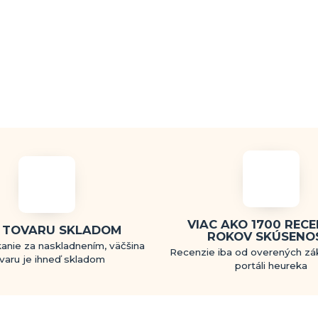
VIAC AKO 1700 RECEN
 TOVARU SKLADOM
ROKOV SKÚSENO
anie za naskladnením, väčšina
Recenzie iba od overených zá
varu je ihneď skladom
portáli heureka