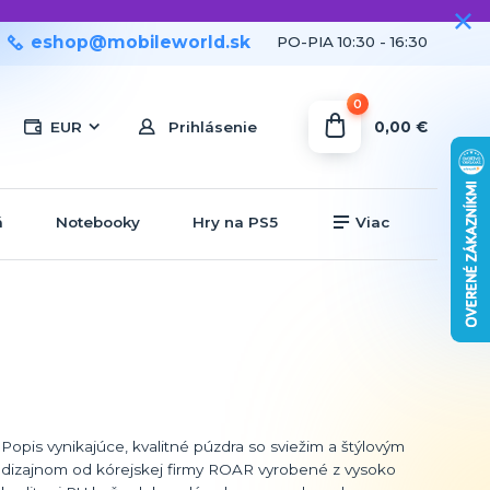
eshop@mobileworld.sk
PO-PIA 10:30 - 16:30
0
0,00 €
EUR
Prihlásenie
á
Notebooky
Hry na PS5
Viac
Popis vynikajúce, kvalitné púzdra so sviežim a štýlovým
dizajnom od kórejskej firmy ROAR vyrobené z vysoko