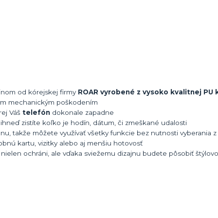
ajnom od kórejskej firmy
ROAR vyrobené z vysoko kvalitnej PU 
ným mechanickým poškodením
rej Váš
telefón
dokonale zapadne
hneď zistíte koľko je hodín, dátum, či zmeškané udalosti
nu, takže môžete využívať všetky funkcie bez nutnosti vyberania z
bnú kartu, vizitky alebo aj menšiu hotovosť
n
nielen ochráni, ale vďaka sviežemu dizajnu budete pôsobiť štýlov