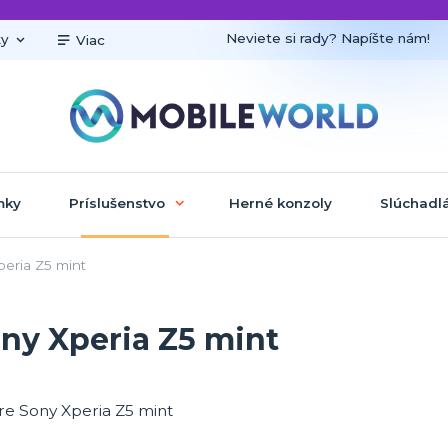
Neviete si rady? Napíšte nám!
ky
Viac
mky
Príslušenstvo
Herné konzoly
Slúchadl
eria Z5 mint
ny Xperia Z5 mint