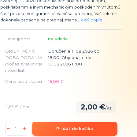
kvalitnej PU kože dokonalá ochrana pred prachom,
poškriabaním a iným mechanickým poškodením vnútornú
časť púzdra tvorí gumenná vanička, do ktorej Váš telefón
dokonale zapadne na prednej strane...
celý popis
Dostupnosť
na sklade
ORIENTAČNÁ
Doručenie 11.08.2026 do
DOBA DODANIA
18:00. Objednajte do
(počas sviatkov sa
10.08.2026 11:00
môže líšiť)
Cena pred zľavou
16,00 €
2,00 €
1,63 €
Cena
/
ks
Pridať do košíka