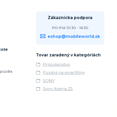
Zákaznícka podpora
PO-PIA 10:30 - 16:30
eshop@mobileworld.sk
kože
Tovar zaradený v kategóriách
Príslušenstvo
 púzdra
Puzdrá na smartfóny
SONY
o
Sony Xperia Z5