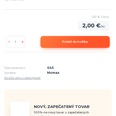
1,63 €
Cena
2,00 €
/
ks
Pridať do košíka
Číslo produktu:
045
Výrobce:
Momax
Strážiť cenu / dostupnosť
NOVÝ, ZAPEČATENÝ TOVAR
100%-ne nový tovar v zapečatených