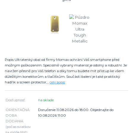
Popis Ultratenký obal od firmy Momax ochrání Váš smartphone před
možným poškozením. Speciálně vybraný materiál je odolný a robustní. Je
navržen přesně pro Váš telefon a díky tomu budete mít přístup ke všem
důležitým konektorům a tlačítkům. Součástí balení je také praktický
hadřík a screen protector,...
celý popis
Dostupnosť
na sklade
ORIENTAČNÁ
Doručenie 11.08.2026 do 18:00. Objednajte do
DOBA
10.08.2026 11:00
DODANIA
(počas sviatkov
sa môže líšiť)