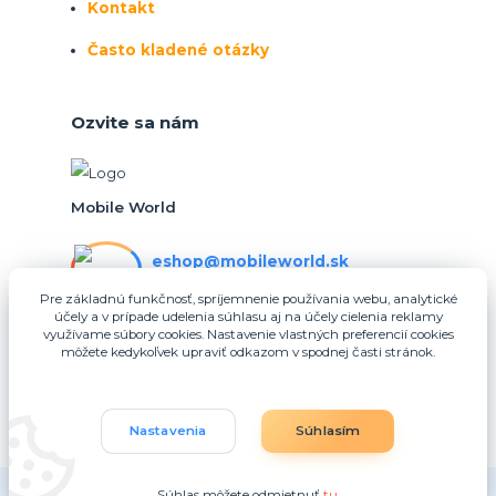
Kontakt
Často kladené otázky
Ozvite sa nám
Mobile World
eshop@mobileworld.sk
PO-PIA 10:30 - 16:30
Pre základnú funkčnosť, spríjemnenie používania webu, analytické
účely a v prípade udelenia súhlasu aj na účely cielenia reklamy
eshop@mobileworld.sk
využívame súbory cookies. Nastavenie vlastných preferencií cookies
môžete kedykoľvek upraviť odkazom v spodnej časti stránok.
Nastavenia
Súhlasím
Súhlas môžete odmietnuť
tu
.