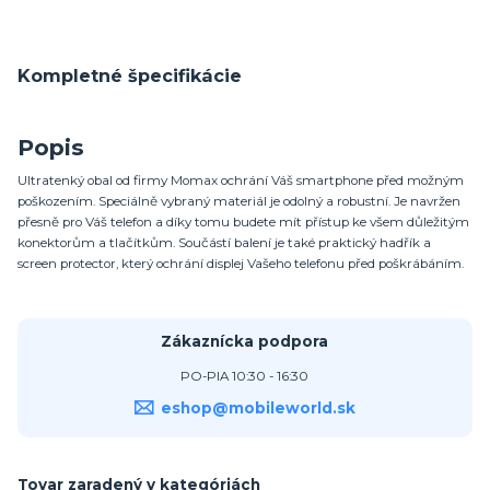
Kompletné špecifikácie
Popis
Ultratenký obal od firmy Momax ochrání Váš smartphone před možným
poškozením. Speciálně vybraný materiál je odolný a robustní. Je navržen
přesně pro Váš telefon a díky tomu budete mít přístup ke všem důležitým
konektorům a tlačítkům. Součástí balení je také praktický hadřík a
screen protector, který ochrání displej Vašeho telefonu před poškrábáním.
Zákaznícka podpora
PO-PIA 10:30 - 16:30
eshop@mobileworld.sk
Tovar zaradený v kategóriách