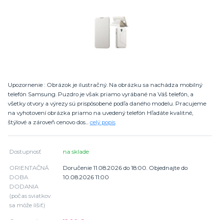
Upozornenie : Obrázok je ilustračný. Na obrázku sa nachádza mobilný
telefón Samsung. Puzdro je však priamo vyrábané na Váš telefón, a
všetky otvory a výrezy sú prispôsobené podľa daného modelu. Pracujeme
na vyhotovení obrázka priamo na uvedený telefón Hľadáte kvalitné,
štýlové a zároveň cenovo dos...
celý popis
Dostupnosť
na sklade
ORIENTAČNÁ
Doručenie 11.08.2026 do 18:00. Objednajte do
DOBA
10.08.2026 11:00
DODANIA
(počas sviatkov
sa môže líšiť)