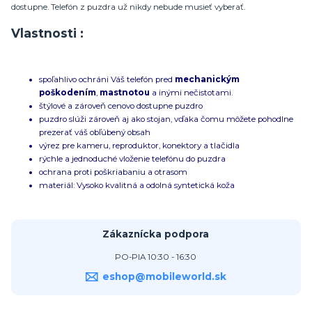
dostupne. Telefón z puzdra už nikdy nebude musieť vyberať.
Vlastnosti :
spoľahlivo ochráni Váš telefón pred
mechanickým
poškodením
,
mastnotou
a inými nečistotami.
štýlové a zároveň cenovo dostupne puzdro
puzdro slúži zároveň aj ako stojan, vďaka čomu môžete pohodlne
prezerať váš obľúbený obsah
výrez pre kameru, reproduktor, konektory a tlačidla
rýchle a jednoduché vloženie telefónu do puzdra
ochrana proti poškriabaniu a otrasom
materiál: Vysoko kvalitná a odolná syntetická koža
Zákaznícka podpora
PO-PIA 10:30 - 16:30
eshop@mobileworld.sk