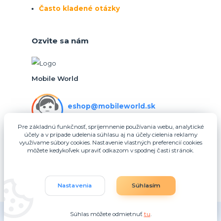
Často kladené otázky
Ozvite sa nám
Mobile World
eshop@mobileworld.sk
PO-PIA 10:30 - 16:30
Pre základnú funkčnosť, spríjemnenie používania webu, analytické
účely a v prípade udelenia súhlasu aj na účely cielenia reklamy
eshop@mobileworld.sk
využívame súbory cookies. Nastavenie vlastných preferencií cookies
môžete kedykoľvek upraviť odkazom v spodnej časti stránok.
Nastavenia
Súhlasím
Súhlas môžete odmietnuť
tu
.
Vytvorené na
Eshop-rychlo.sk