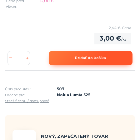
Cena pred
12,00 €
zľavou
2,44 €
Cena
3,00 €
/
ks
Pridať do košíka
Číslo produktu:
507
Určené pre:
Nokia Lumia 525
Strážiť cenu / dostupnosť
NOVÝ, ZAPEČATENÝ TOVAR