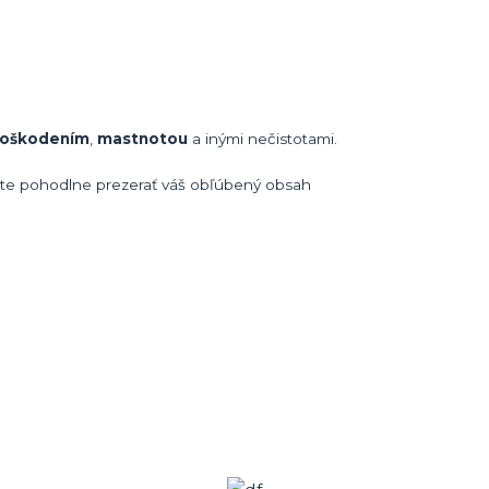
oškodením
,
mastnotou
a inými nečistotami.
ete pohodlne prezerať váš obľúbený obsah