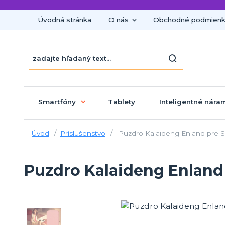
Úvodná stránka
O nás
Obchodné podmien
Smartfóny
Tablety
Inteligentné nára
Úvod
Príslušenstvo
Puzdro Kalaideng Enland pre S
Puzdro Kalaideng Enland 