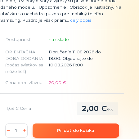
telefón, a všetky otvory a výrezy sú prispôsobené podľa
daného modelu. Upozornenie : Obrázok je ilustračný. Na
obrázku sa nachádza puzdro pre mobilný telefón
Samsung. Puzdro je však priam...
celý popis
Dostupnosť
na sklade
ORIENTAČNÁ
Doručenie 11.08.2026 do
DOBA DODANIA
18:00. Objednajte do
(počas sviatkov sa
10.08.2026 11:00
môže líšiť)
Cena pred zľavou
20,00 €
2,00 €
1,63 €
Cena
/
ks
Pridať do košíka