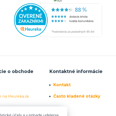
cie o obchode
Kontaktné informácie
Kontakt
Často kladené otázky
e na Heureka.sk
 sa nás
ytické účely a v prípade udelenia