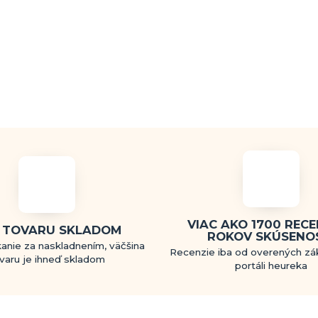
VIAC AKO 1700 RECEN
 TOVARU SKLADOM
ROKOV SKÚSENO
anie za naskladnením, väčšina
Recenzie iba od overených zá
varu je ihneď skladom
portáli heureka