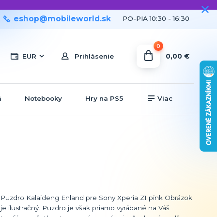
eshop@mobileworld.sk
PO-PIA 10:30 - 16:30
0
0,00 €
EUR
Prihlásenie
á
Notebooky
Hry na PS5
Viac
Puzdro Kalaideng Enland pre Sony Xperia Z1 pink Obrázok
je ilustračný. Puzdro je však priamo vyrábané na Váš