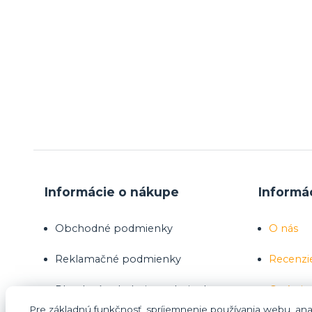
Informácie o nákupe
Informá
Obchodné podmienky
O nás
Reklamačné podmienky
Recenzi
Platobné a dodacie podmienky
Opýtajte
Pre základnú funkčnosť, spríjemnenie používania webu, anal