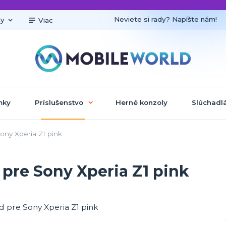
Neviete si rady? Napíšte nám!
ky
Viac
mky
Príslušenstvo
Herné konzoly
Slúchadl
ony Xperia Z1 pink
pre Sony Xperia Z1 pink