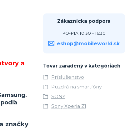
Zákaznícka podpora
PO-PIA 10:30 - 16:30
eshop@mobileworld.sk
otvory a
Tovar zaradený v kategóriách
Príslušenstvo
Puzdrá na smartfóny
 Samsung.
SONY
 podľa
Sony Xperia Z1
ra značky