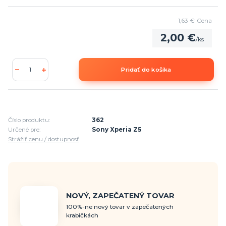
1,63 €
Cena
2,00 €
/
ks
Pridať do košíka
Číslo produktu:
362
Určené pre:
Sony Xperia Z5
Strážiť cenu / dostupnosť
NOVÝ, ZAPEČATENÝ TOVAR
100%-ne nový tovar v zapečatených
krabičkách