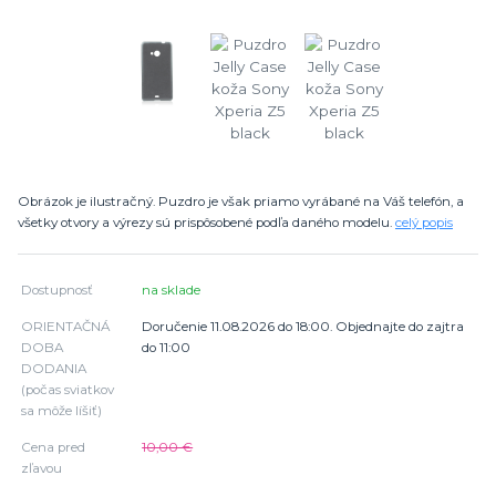
Obrázok je ilustračný. Puzdro je však priamo vyrábané na Váš telefón, a
všetky otvory a výrezy sú prispôsobené podľa daného modelu.
celý popis
Dostupnosť
na sklade
ORIENTAČNÁ
Doručenie 11.08.2026 do 18:00. Objednajte do zajtra
DOBA
do 11:00
DODANIA
(počas sviatkov
sa môže líšiť)
Cena pred
10,00 €
zľavou