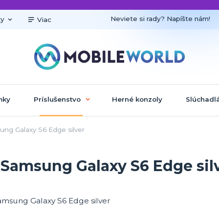
Neviete si rady? Napíšte nám!
ky
Viac
mky
Príslušenstvo
Herné konzoly
Slúchadl
ung Galaxy S6 Edge silver
e Samsung Galaxy S6 Edge sil