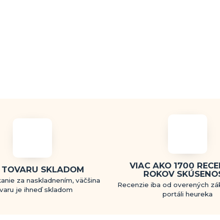
VIAC AKO 1700 RECEN
 TOVARU SKLADOM
ROKOV SKÚSENO
anie za naskladnením, väčšina
Recenzie iba od overených zá
varu je ihneď skladom
portáli heureka