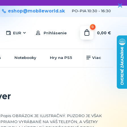
eshop@mobileworld.sk
PO-PIA 10:30 - 16:30
0
0,00 €
EUR
Prihlásenie
á
Notebooky
Hry na PS5
Viac
ver
Popis OBRÁZOK JE ILUSTRAČNÝ. PUZDRO JE VŠAK
PRIAMO VYRÁBANÉ NA VÁŠ TELEFÓN, A VŠETKY