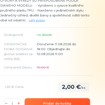
OTVORY A VÝREZY SÚ PRISPÔSOBENÉ PODĽA
DANÉHO MODELU. - Vyrobeno z vysoce kvalitního
pružného plastu TPU. - Navrženo v jedinečném stylu. -
Jedinečný vzhled, skvělé barvy a spolehlivost odliší tento
obal od ostatníc...
celý popis
Dostupnosť
na sklade
ORIENTAČNÁ
Doručenie 11.08.2026 do
DOBA DODANIA
18:00. Objednajte do
(počas sviatkov sa
10.08.2026 11:00
môže líšiť)
Cena pred zľavou
10,00 €
2,00 €
1,63 €
Cena
/
ks
Pridať do košíka