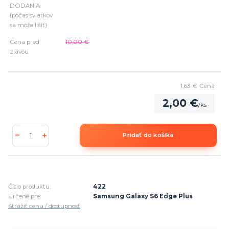
DODANIA
(počas sviatkov
sa môže líšiť)
Cena pred
10,00 €
zľavou
1,63 €
Cena
2,00 €
/
ks
Pridať do košíka
Číslo produktu:
422
Určené pre:
Samsung Galaxy S6 Edge Plus
Strážiť cenu / dostupnosť