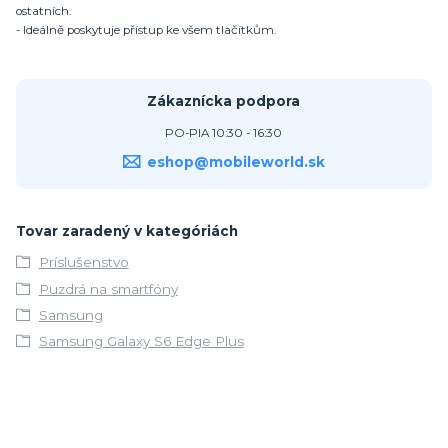
ostatních.
- Ideálně poskytuje přístup ke všem tlačítkům.
Zákaznícka podpora
PO-PIA 10:30 - 16:30
eshop@mobileworld.sk
Tovar zaradený v kategóriách
Príslušenstvo
Puzdrá na smartfóny
Samsung
Samsung Galaxy S6 Edge Plus