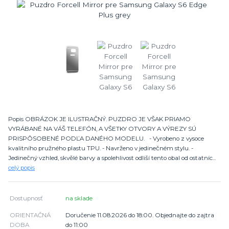
Popis OBRÁZOK JE ILUSTRAČNÝ. PUZDRO JE VŠAK PRIAMO
VYRÁBANÉ NA VÁŠ TELEFÓN, A VŠETKY OTVORY A VÝREZY SÚ
PRISPÔSOBENÉ PODĽA DANÉHO MODELU. - Vyrobeno z vysoce
kvalitního pružného plastu TPU. - Navrženo v jedinečném stylu. -
Jedinečný vzhled, skvělé barvy a spolehlivost odliší tento obal od ostatníc...
celý popis
Dostupnosť
na sklade
ORIENTAČNÁ
Doručenie 11.08.2026 do 18:00. Objednajte do zajtra
DOBA
do 11:00