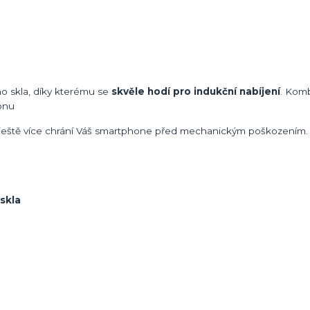
o skla, díky kterému se
skvěle hodí pro indukční nabíjení
. Kom
onu
é ještě více chrání Váš smartphone před mechanickým poškozením.
skla