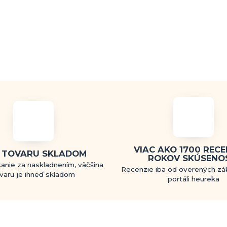
VIAC AKO 1700 RECEN
 TOVARU SKLADOM
ROKOV SKÚSENO
anie za naskladnením, väčšina
Recenzie iba od overených zá
varu je ihneď skladom
portáli heureka