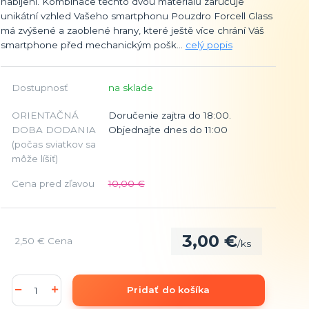
nabíjení. Kombinace těchto dvou materiálů zaručuje
unikátní vzhled Vašeho smartphonu Pouzdro Forcell Glass
má zvýšené a zaoblené hrany, které ještě více chrání Váš
smartphone před mechanickým pošk...
celý popis
Dostupnosť
na sklade
ORIENTAČNÁ
Doručenie zajtra do 18:00.
DOBA DODANIA
Objednajte dnes do 11:00
(počas sviatkov sa
môže líšiť)
Cena pred zľavou
10,00 €
3,00 €
2,50 €
Cena
/
ks
Pridať do košíka