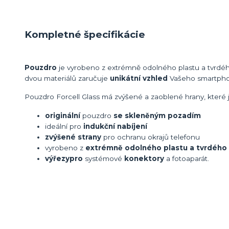
Kompletné špecifikácie
Pouzdro
je vyrobeno z extrémně odolného plastu a tvrdéh
dvou materiálů zaručuje
unikátní vzhled
Vašeho smartph
Pouzdro Forcell Glass má zvýšené a zaoblené hrany, kter
originální
pouzdro
se skleněným pozadím
ideální pro
indukční nabíjení
zvýšené strany
pro ochranu okrajů telefonu
vyrobeno z
extrémně odolného plastu a tvrdého 
výřezy
pro
systémové
konektory
a fotoaparát.