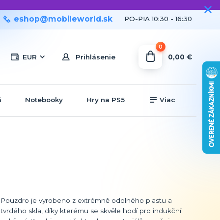
eshop@mobileworld.sk
PO-PIA 10:30 - 16:30
0
0,00 €
EUR
Prihlásenie
á
Notebooky
Hry na PS5
Viac
Pouzdro je vyrobeno z extrémně odolného plastu a
tvrdého skla, díky kterému se skvěle hodí pro indukční