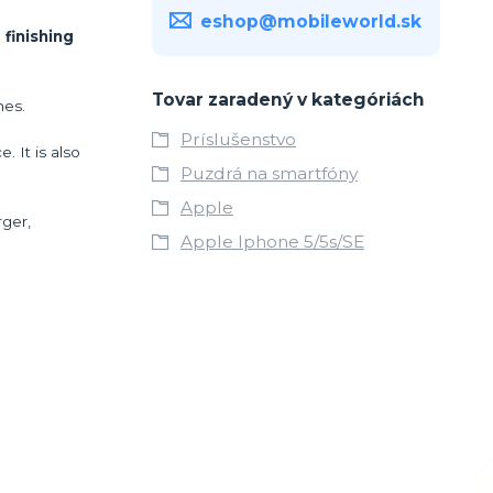
eshop@mobileworld.sk
 finishing
Tovar zaradený v kategóriách
hes.
Príslušenstvo
 It is also
Puzdrá na smartfóny
Apple
rger,
Apple Iphone 5/5s/SE