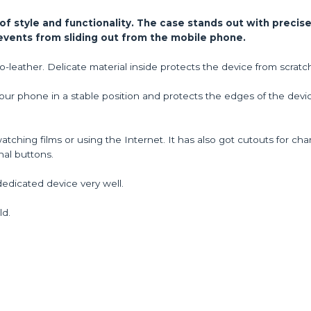
of style and functionality. The case stands out with precise
revents from sliding out from the mobile phone.
o-leather. Delicate material inside protects the device from scratc
our phone in a stable position and protects the edges of the device.
atching films or using the Internet. It has also got cutouts for cha
al buttons.
dedicated device very well.
ld.