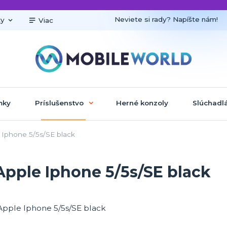
Neviete si rady? Napíšte nám!
ky
Viac
mky
Príslušenstvo
Herné konzoly
Slúchadl
 Iphone 5/5s/SE black
Apple Iphone 5/5s/SE black