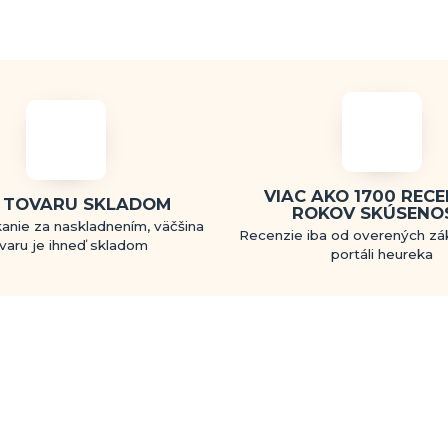
VIAC AKO 1700 RECEN
 TOVARU SKLADOM
ROKOV SKÚSENO
anie za naskladnením, väčšina
Recenzie iba od overených zá
varu je ihneď skladom
portáli heureka