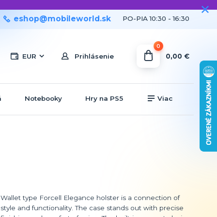
eshop@mobileworld.sk
PO-PIA 10:30 - 16:30
0
0,00 €
EUR
Prihlásenie
á
Notebooky
Hry na PS5
Viac
Wallet type Forcell Elegance holster is a connection of
style and functionality. The case stands out with precise