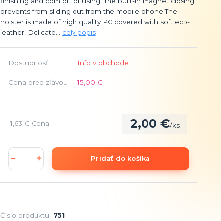
finishing and comfort of using. The built-in magnet closing
prevents from sliding out from the mobile phone.The
holster is made of high quality PC covered with soft eco-
leather. Delicate...
celý popis
Dostupnosť
Info v obchode
Cena pred zľavou
15,00 €
2,00 €
1,63 €
Cena
/
ks
Pridať do košíka
Číslo produktu:
751