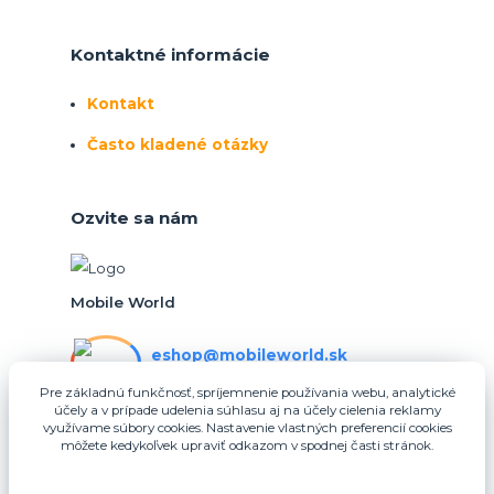
Kontaktné informácie
Kontakt
Často kladené otázky
Ozvite sa nám
Mobile World
eshop@mobileworld.sk
PO-PIA 10:30 - 16:30
Pre základnú funkčnosť, spríjemnenie používania webu, analytické
účely a v prípade udelenia súhlasu aj na účely cielenia reklamy
eshop@mobileworld.sk
využívame súbory cookies. Nastavenie vlastných preferencií cookies
môžete kedykoľvek upraviť odkazom v spodnej časti stránok.