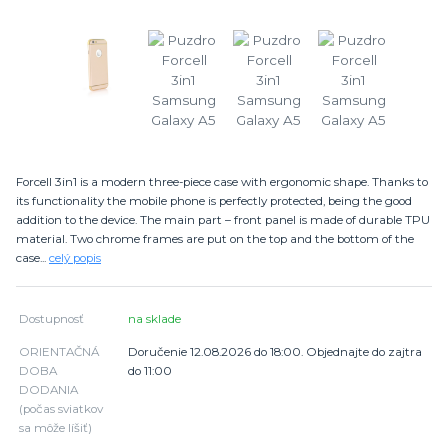
Forcell 3in1 is a modern three-piece case with ergonomic shape. Thanks to
its functionality the mobile phone is perfectly protected, being the good
addition to the device. The main part – front panel is made of durable TPU
material. Two chrome frames are put on the top and the bottom of the
case...
celý popis
Dostupnosť
na sklade
ORIENTAČNÁ
Doručenie 12.08.2026 do 18:00. Objednajte do zajtra
DOBA
do 11:00
DODANIA
(počas sviatkov
sa môže líšiť)