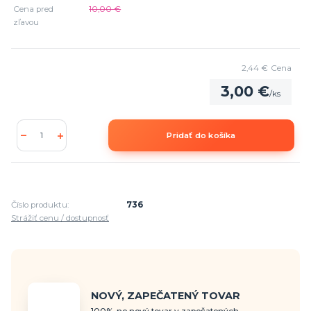
Cena pred
10,00 €
zľavou
2,44 €
Cena
3,00 €
/
ks
Pridať do košíka
Číslo produktu:
736
Strážiť cenu / dostupnosť
NOVÝ, ZAPEČATENÝ TOVAR