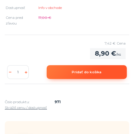
Dostupnosť
Info v obchode
Cena pred
17,00 €
zľavou
7,42 €
Cena
8,90 €
/
ks
Pridať do košíka
Číslo produktu:
971
Strážiť cenu / dostupnosť