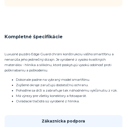
Kompletné špecifikácie
Luxusné puzdro Edge Guard chráni konštrukciu vášho smartfónu a
nenarúša jeho jedinečný dizajn. Je vyrobené z vysoko kvalitných
materiálov - hliníka a silikónu, ktoré poskytujú vysokú odolnosť proti
poškriabaniu a poškodeniu.
Dokonale padne na vybraný model smartfónu.
Zvýšené okraje zaručujú dodatočnú ochranu.
Pohodlne sa drží a zabraňuje tak náhodnému vykĺznutiu z rúk.
Má výrezy pre všetky konektory a fotoaparát.
Ovládacie tlačidlá sú vyrobené z hliníka.
Zákaznícka podpora