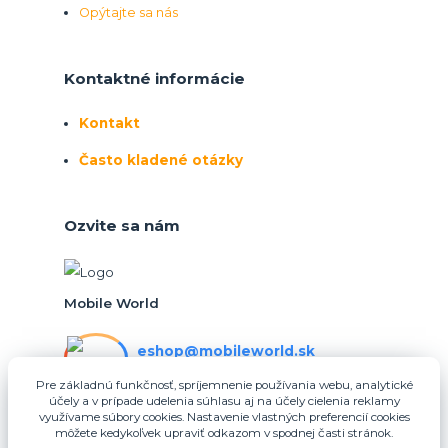
Opýtajte sa nás
Kontaktné informácie
Kontakt
Často kladené otázky
Ozvite sa nám
Mobile World
eshop@mobileworld.sk
PO-PIA 10:30 - 16:30
Pre základnú funkčnosť, spríjemnenie používania webu, analytické
účely a v prípade udelenia súhlasu aj na účely cielenia reklamy
eshop@mobileworld.sk
využívame súbory cookies. Nastavenie vlastných preferencií cookies
môžete kedykoľvek upraviť odkazom v spodnej časti stránok.