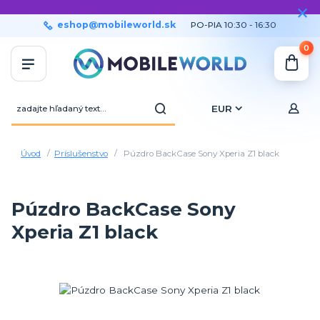
eshop@mobileworld.sk
PO-PIA 10:30 - 16:30
0
EUR
Úvod
Príslušenstvo
Púzdro BackCase Sony Xperia Z1 black
Púzdro BackCase Sony
Xperia Z1 black