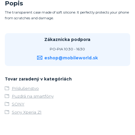
Popis
The transparent case made of soft silicone. It perfectly protects your phone
from scratches and damage.
Zákaznícka podpora
PO-PIA 10:30 - 16:30
eshop@mobileworld.sk
Tovar zaradený v kategóriách
Príslušenstvo
Puzdrá na smartfóny
SONY
Sony Xperia Z1