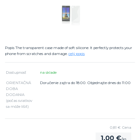
Popis The transparent case made of soft silicone. It perfectly protects your
phone from scratches and damage.
celý popis
Dostupnosť
na sklade
ORIENTAČNÁ
Doručenie zajtra do 18:00. Objednajte dnes do 11:00
DOBA
DODANIA
(počas sviatkov
sa môže líšiť)
0,81 €
Cena
1,00 €
/
ks