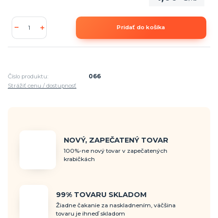
Pridať do košíka
Číslo produktu:
066
Strážiť cenu / dostupnosť
NOVÝ, ZAPEČATENÝ TOVAR
100%-ne nový tovar v zapečatených
krabičkách
99% TOVARU SKLADOM
Žiadne čakanie za naskladnením, väčšina
tovaru je ihneď skladom