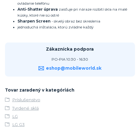
ovládanie telefónu
Anti-Shatter úprava
zaisťuje pri náraze rozbití skla na malé
kúsky, ktoré nie sú ostré
Sharpen Screen
- skvelý obraz bez skreslenia
jednoduchá inštalácia, ktorú zvládne každý
Zákaznícka podpora
PO-PIA 10:30 - 16:30
eshop@mobileworld.sk
Tovar zaradený v kategóriách
Príslušenstvo
Tvrdené sklá
LG
LG G3