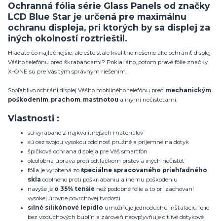
Ochranná fólia série Glass Panels od značky
LCD Blue Star je určená pre maximálnu
ochranu displeja, pri ktorých by sa displej za
iných okolností roztrieštil.
Hľadáte čo najlačnejšie, ale ešte stále kvalitne riešenie ako ochrániť displej
Vášho telefónu pred škrabancami? Pokiaľ áno, potom pravé fólie značky
X-ONE sú pre Vás tým správnym riešením.
Spoľahlivo ochráni displej Vášho mobilného telefónu pred
mechanickým
poškodením
,
prachom
,
mastnotou
a inými nečistotami.
Vlastnosti :
sú vyrábané z najkvalitnejších materiálov
sú cez svojou vysokou odolnosť pružné a príjemné na dotyk
špičková ochrana displeja pre Váš smartfón
oleofóbna úprava proti odtlačkom prstov a iných nečistôt
fólia je vyrobená zo
špeciálne spracovaného priehľadného
skla
odolného proti poškriabaniu a inému poškodeniu
navyše je
o 35% tenšie
než podobné fólie a to pri zachovaní
vysokej úrovne povrchovej tvrdosti
silné silikónové lepidlo
umožňuje jednoduchú inštaláciu fólie
bez vzduchových bublín a zároveň neovplyvňuje citlivé dotykové