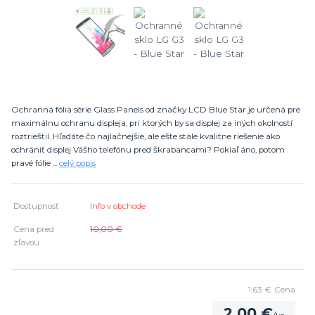
Ochranná fólia série Glass Panels od značky LCD Blue Star je určená pre
maximálnu ochranu displeja, pri ktorých by sa displej za iných okolností
roztrieštil. Hľadáte čo najlačnejšie, ale ešte stále kvalitne riešenie ako
ochrániť displej Vášho telefónu pred škrabancami? Pokiaľ áno, potom
pravé fólie ...
celý popis
Dostupnosť
Info v obchode
Cena pred
10,00 €
zľavou
1,63 €
Cena
2,00 €