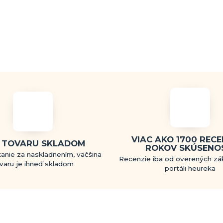
VIAC AKO 1700 RECEN
 TOVARU SKLADOM
ROKOV SKÚSENO
anie za naskladnením, väčšina
Recenzie iba od overených zá
varu je ihneď skladom
portáli heureka