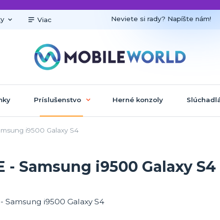
Neviete si rady? Napíšte nám!
ky
Viac
mky
Príslušenstvo
Herné konzoly
Slúchadl
amsung i9500 Galaxy S4
E - Samsung i9500 Galaxy S4