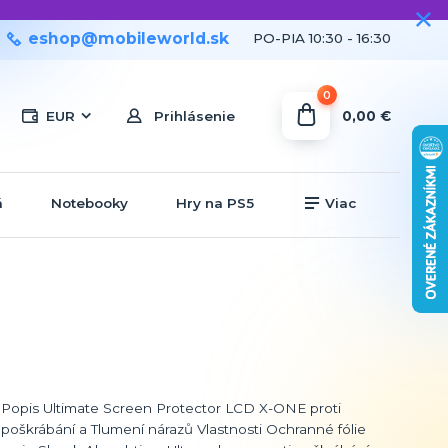
eshop@mobileworld.sk
PO-PIA 10:30 - 16:30
0
0,00 €
EUR
Prihlásenie
á
Notebooky
Hry na PS5
Viac
Popis Ultimate Screen Protector LCD X-ONE proti
poškrábání a Tlumení nárazů Vlastnosti Ochranné fólie