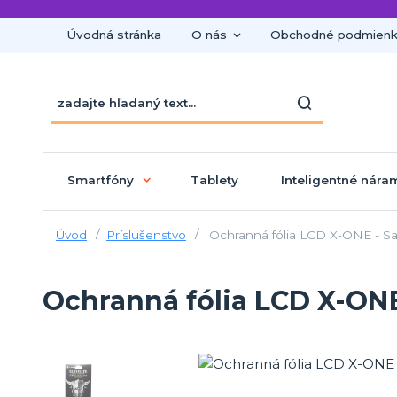
Úvodná stránka
O nás
Obchodné podmien
Smartfóny
Tablety
Inteligentné nára
Úvod
Príslušenstvo
Ochranná fólia LCD X-ONE - S
Ochranná fólia LCD X-ON