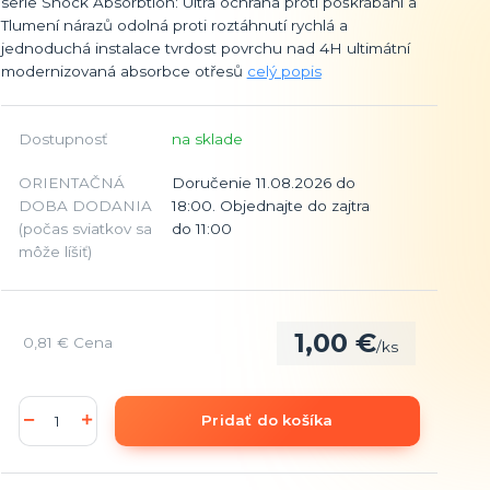
serie Shock Absorbtion: Ultra ochrana proti poškrábání a
Tlumení nárazů odolná proti roztáhnutí rychlá a
jednoduchá instalace tvrdost povrchu nad 4H ultimátní
modernizovaná absorbce otřesů
celý popis
Dostupnosť
na sklade
ORIENTAČNÁ
Doručenie 11.08.2026 do
DOBA DODANIA
18:00. Objednajte do zajtra
(počas sviatkov sa
do 11:00
môže líšiť)
1,00 €
0,81 €
Cena
/
ks
Pridať do košíka