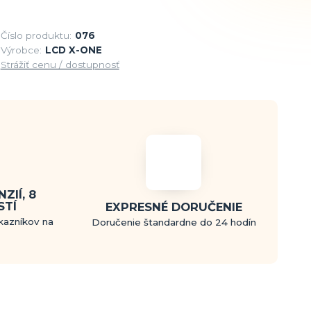
Číslo produktu:
076
Výrobce:
LCD X-ONE
Strážiť cenu / dostupnosť
ZIÍ, 8
STÍ
EXPRESNÉ DORUČENIE
kazníkov na
Doručenie štandardne do 24 hodín