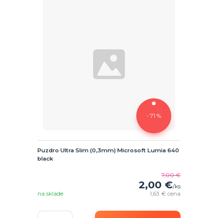
- 71 %
Puzdro Ultra Slim (0,3mm) Microsoft Lumia 640
black
7,00 €
2,00 €
/
ks
na sklade
1,63 €
cena