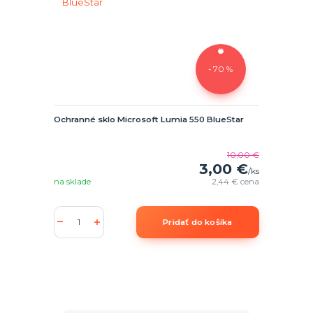
- 70 %
Ochranné sklo Microsoft Lumia 550 BlueStar
10,00 €
3,00 €
/
ks
na sklade
2,44 €
cena
Pridať do košíka