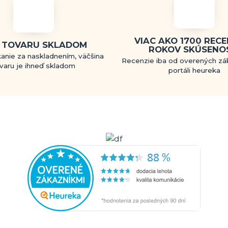
VIAC AKO 1700 RECEN
 TOVARU SKLADOM
ROKOV SKÚSENO
anie za naskladnením, väčšina
Recenzie iba od overených zá
varu je ihneď skladom
portáli heureka