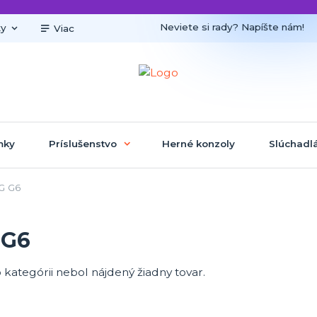
Neviete si rady? Napíšte nám!
ky
Viac
mky
Príslušenstvo
Herné konzoly
Slúchadl
G G6
 G6
o kategórii nebol nájdený žiadny tovar.