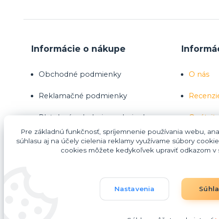
Informácie o nákupe
Informá
Obchodné podmienky
O nás
Reklamačné podmienky
Recenzi
Platobné a dodacie podmienky
Opýtajte
Pre základnú funkčnosť, spríjemnenie používania webu, anal
Ako nakupovať
súhlasu aj na účely cielenia reklamy využívame súbory cookie
cookies môžete kedykoľvek upraviť odkazom v s
Nákup na splátky Homecredit
Nastavenia
Súhl