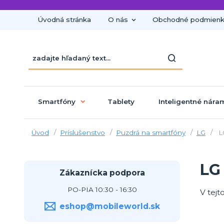
Úvodná stránka
O nás
Obchodné podmien
Smartfóny
Tablety
Inteligentné nára
Úvod
Príslušenstvo
Puzdrá na smartfóny
LG
L
LG
Zákaznícka podpora
PO-PIA 10:30 - 16:30
V tejt
eshop@mobileworld.sk