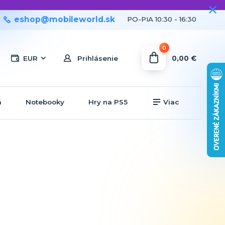
eshop@mobileworld.sk
PO-PIA 10:30 - 16:30
0
0,00 €
EUR
Prihlásenie
á
Notebooky
Hry na PS5
Viac