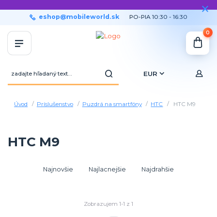
eshop@mobileworld.sk
PO-PIA 10:30 - 16:30
0
EUR
Úvod
Príslušenstvo
Puzdrá na smartfóny
HTC
HTC M9
HTC M9
Najnovšie
Najlacnejšie
Najdrahšie
Zobrazujem 1-1 z 1