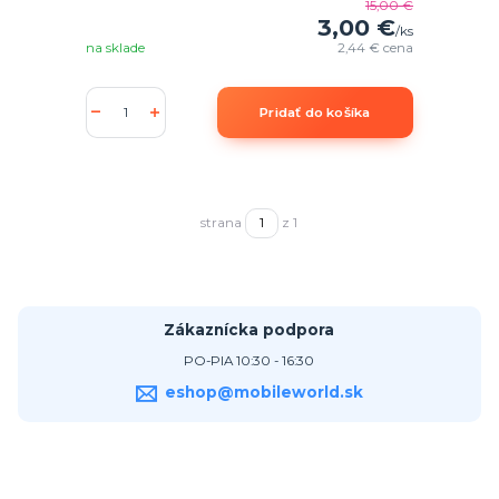
15,00 €
3,00 €
/
ks
na sklade
2,44 €
cena
Pridať do košíka
strana
z 1
Zákaznícka podpora
PO-PIA 10:30 - 16:30
eshop@mobileworld.sk