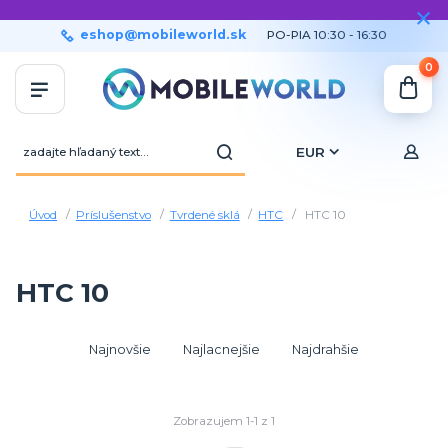
eshop@mobileworld.sk
PO-PIA 10:30 - 16:30
0
EUR
Úvod
Príslušenstvo
Tvrdené sklá
HTC
HTC 10
HTC 10
Najnovšie
Najlacnejšie
Najdrahšie
Zobrazujem 1-1 z 1