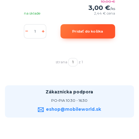
10,00 €
3,00 €
/
ks
na sklade
2,44 €
cena
Pridať do košíka
strana
z 1
Zákaznícka podpora
PO-PIA 10:30 - 16:30
eshop@mobileworld.sk