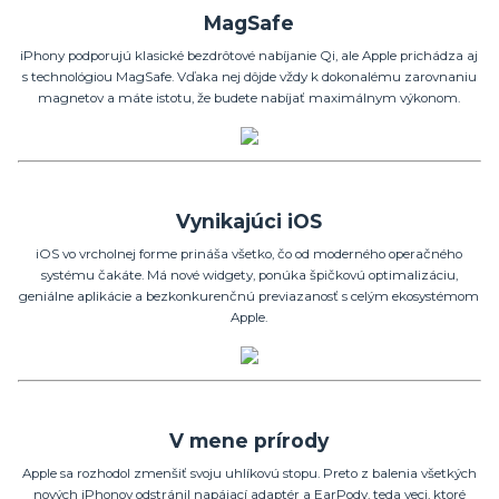
MagSafe
iPhony podporujú klasické bezdrôtové nabíjanie Qi, ale Apple prichádza aj
s technológiou MagSafe. Vďaka nej dôjde vždy k dokonalému zarovnaniu
magnetov a máte istotu, že budete nabíjať maximálnym výkonom.
Vynikajúci iOS
iOS vo vrcholnej forme prináša všetko, čo od moderného operačného
systému čakáte. Má nové widgety, ponúka špičkovú optimalizáciu,
geniálne aplikácie a bezkonkurenčnú previazanosť s celým ekosystémom
Apple.
V mene prírody
Apple sa rozhodol zmenšiť svoju uhlíkovú stopu. Preto z balenia všetkých
nových iPhonov odstránil napájací adaptér a EarPody, teda veci, ktoré