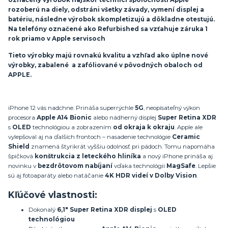
označený výrobok najskôr technici spoločnosti Apple
rozoberú na diely, odstráni všetky závady, vymení displej a
batériu, následne výrobok skompletizujú a dôkladne otestujú.
Na telefóny označené ako Refurbished sa vzťahuje záruka 1
rok priamo v Apple servisoch
Tieto výrobky majú rovnakú kvalitu a vzhľad ako úplne nové
výrobky, zabalené a zafóliované v pôvodných obaloch od
APPLE.
iPhone 12 vás nadchne. Prináša superrýchle
5G
, neopísateľný výkon
procesora
Apple A14 Bionic
alebo nádherný displej
Super Retina XDR
s
OLED
technológiou a zobrazením
od okraja k okraju
. Apple ale
vylepšoval aj na ďalších frontoch – nasadenie technológie
Ceramic
Shield
znamená štyrikrát vyššiu odolnosť pri pádoch. Tomu napomáha
špičková
konštrukcia z leteckého hliníka
a nový iPhone prináša aj
novinku v
bezdrôtovom nabíjaní
vďaka technológii
MagSafe
. Lepšie
sú aj fotoaparáty alebo natáčanie
4K HDR videí v Dolby Vision
.
Kľúčové vlastnosti:
Dokonalý
6,1" Super Retina XDR displej
s
OLED
technológiou