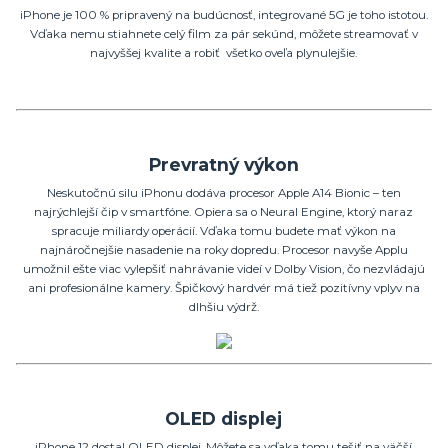
iPhone je 100 % pripravený na budúcnosť, integrované 5G je toho istotou.
Vďaka nemu stiahnete celý film za pár sekúnd, môžete streamovať v
najvyššej kvalite a robiť všetko oveľa plynulejšie.
Prevratný výkon
Neskutočnú silu iPhonu dodáva procesor Apple A14 Bionic – ten
najrýchlejší čip v smartfóne. Opiera sa o Neural Engine, ktorý naraz
spracuje miliardy operácií. Vďaka tomu budete mať výkon na
najnáročnejšie nasadenie na roky dopredu. Procesor navyše Applu
umožnil ešte viac vylepšiť nahrávanie videí v Dolby Vision, čo nezvládajú
ani profesionálne kamery. Špičkový hardvér má tiež pozitívny vplyv na
dlhšiu výdrž.
OLED displej
iPhone 12 dostal OLED displej. Môžete sa vďaka tomu tešiť na väčší