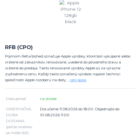
RFB (CPO)
Pojmom Refurbished označuje Apple výrobky, ktoré boli vykúpené alebo
vrátené od zákazníkov, renovované, uvedené do pôvodného stavu a
vrátené do predaja. Takto renovované výrobky Apple sú za výrazne
zvýhodnenú cenu. Každý takto označený výrobok najskôr technici
spoločnosti Apple rozoberú na diely, ...
celý popis
Dostupnosť
na sklade
ORIENTAČNÁ
Doručenie 11.08.2026 do 18:00. Objednajte do
DOBA
10.08.2026 11:00
DODANIA
(počas sviatkov
sa môže líšiť)