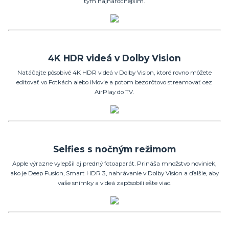
tým najnáročnejším.
4K HDR videá v Dolby Vision
Natáčajte pôsobivé 4K HDR videá v Dolby Vision, ktoré rovno môžete
editovať vo Fotkách alebo iMovie a potom bezdrôtovo streamovať cez
AirPlay do TV.
Selfies s nočným režimom
Apple výrazne vylepšil aj predný fotoaparát. Prináša množstvo noviniek,
ako je Deep Fusion, Smart HDR 3, nahrávanie v Dolby Vision a ďalšie, aby
vaše snímky a videá zapôsobili ešte viac.