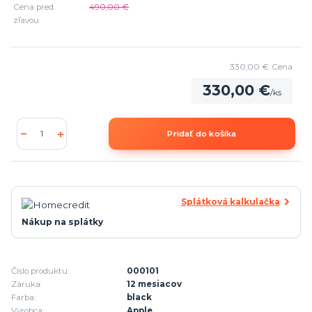
Cena pred
490,00 €
zľavou
330,00 €
Cena
330,00 €
/
ks
Pridať do košíka
Splátková kalkulačka
Nákup na splátky
Číslo produktu:
000101
Záruka:
12 mesiacov
Farba:
black
Výrobca:
Apple