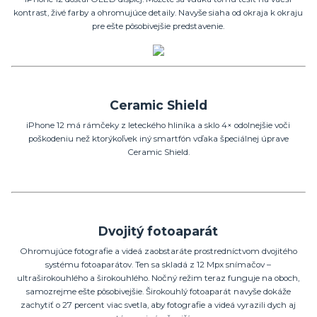
kontrast, živé farby a ohromujúce detaily. Navyše siaha od okraja k okraju
pre ešte pôsobivejšie predstavenie.
Ceramic Shield
iPhone 12 má rámčeky z leteckého hliníka a sklo 4× odolnejšie voči
poškodeniu než ktorýkoľvek iný smartfón vďaka špeciálnej úprave
Ceramic Shield.
Dvojitý fotoaparát
Ohromujúce fotografie a videá zaobstaráte prostredníctvom dvojitého
systému fotoaparátov. Ten sa skladá z 12 Mpx snímačov –
ultraširokouhlého a širokouhlého. Nočný režim teraz funguje na oboch,
samozrejme ešte pôsobivejšie. Širokouhlý fotoaparát navyše dokáže
zachytiť o 27 percent viac svetla, aby fotografie a videá vyrazili dych aj