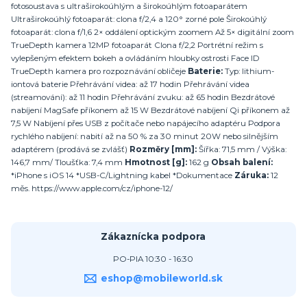
fotosoustava s ultraširokoúhlým a širokoúhlým fotoaparátem
Ultraširokoúhlý fotoaparát: clona f/2,4 a 120° zorné pole Širokoúhlý
fotoaparát: clona f/1,6 2× oddálení optickým zoomem Až 5× digitální zoom
TrueDepth kamera 12MP fotoaparát Clona f/2,2 Portrétní režim s
vylepšeným efektem bokeh a ovládáním hloubky ostrosti Face ID
TrueDepth kamera pro rozpo­znávání obličeje
Baterie:
Typ: lithium-
iontová baterie Přehrávání videa: až 17 hodin Přehrávání videa
(streamování): až 11 hodin Přehrávání zvuku: až 65 hodin Bezdrátové
nabíjení MagSafe příkonem až 15 W Bezdrátové nabíjení Qi příkonem až
7,5 W Nabíjení přes USB z počítače nebo napájecího adaptéru Podpora
rychlého nabíjení: nabití až na 50 % za 30 minut 20W nebo silnějším
adaptérem (prodává se zvlášť)
Rozměry [mm]:
Šířka: 71,5 mm / Výška:
146,7 mm/ Tloušťka: 7,4 mm
Hmotnost [g]:
162 g
Obsah balení:
*iPhone s iOS 14 *USB-C/Lightning kabel *Dokumentace
Záruka:
12
měs. https://www.apple.com/cz/iphone-12/
Zákaznícka podpora
PO-PIA 10:30 - 16:30
eshop@mobileworld.sk