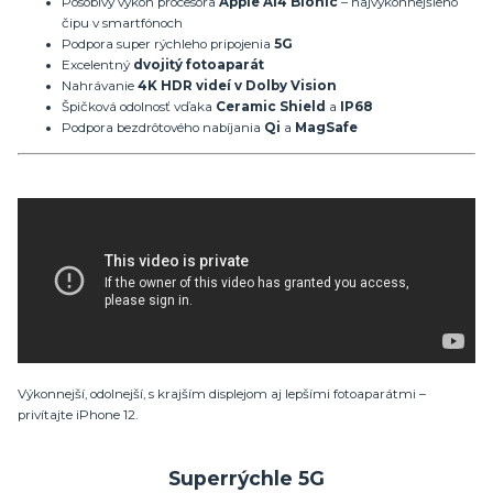
Pôsobivý výkon procesora
Apple A14 Bionic
– najvýkonnejšieho
čipu v smartfónoch
Podpora super rýchleho pripojenia
5G
Excelentný
dvojitý fotoaparát
Nahrávanie
4K HDR videí v Dolby Vision
Špičková odolnosť vďaka
Ceramic Shield
a
IP68
Podpora bezdrôtového nabíjania
Qi
a
MagSafe
Výkonnejší, odolnejší, s krajším displejom aj lepšími fotoaparátmi –
privítajte iPhone 12.
Superrýchle 5G