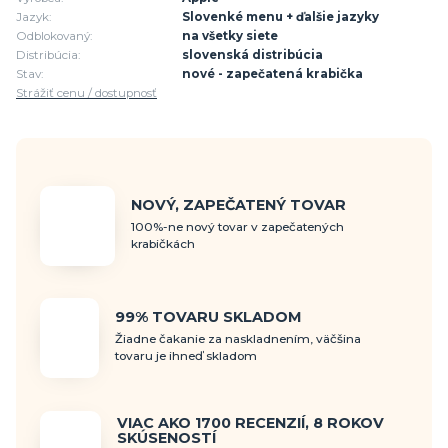
Jazyk:
Slovenké menu + ďalšie jazyky
Odblokovaný:
na všetky siete
Distribúcia:
slovenská distribúcia
Stav:
nové - zapečatená krabička
Strážiť cenu / dostupnosť
NOVÝ, ZAPEČATENÝ TOVAR
100%-ne nový tovar v zapečatených
krabičkách
99% TOVARU SKLADOM
Žiadne čakanie za naskladnením, väčšina
tovaru je ihneď skladom
VIAC AKO 1700 RECENZIÍ, 8 ROKOV
SKÚSENOSTÍ