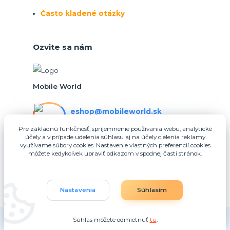
Často kladené otázky
Ozvite sa nám
Mobile World
eshop@mobileworld.sk
PO-PIA 10:30 - 16:30
Pre základnú funkčnosť, spríjemnenie používania webu, analytické
účely a v prípade udelenia súhlasu aj na účely cielenia reklamy
eshop@mobileworld.sk
využívame súbory cookies. Nastavenie vlastných preferencií cookies
môžete kedykoľvek upraviť odkazom v spodnej časti stránok.
Nastavenia
Súhlasím
Súhlas môžete odmietnuť
tu
.
Vytvorené na
Eshop-rychlo.sk