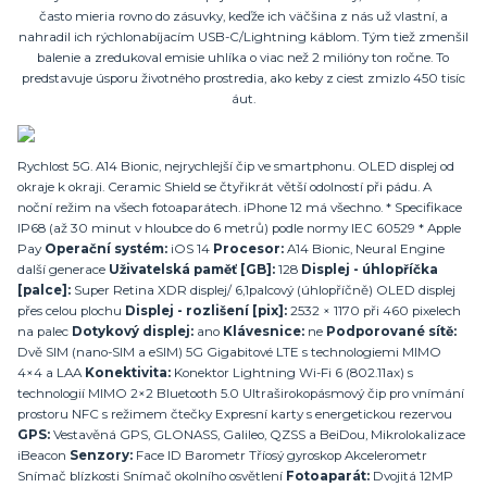
často mieria rovno do zásuvky, keďže ich väčšina z nás už vlastní, a
nahradil ich rýchlonabíjacím USB-C/Lightning káblom. Tým tiež zmenšil
balenie a zredukoval emisie uhlíka o viac než 2 milióny ton ročne. To
predstavuje úsporu životného prostredia, ako keby z ciest zmizlo 450 tisíc
áut.
Rychlost 5G. A14 Bionic, nejrychlejší čip ve smartphonu. OLED displej od
okraje k okraji. Ceramic Shield se čtyřikrát větší odolností při pádu. A
noční režim na všech fotoaparátech. iPhone 12 má všechno. * Specifikace
IP68 (až 30 minut v hloubce do 6 metrů) podle normy IEC 60529 * Apple
Pay
Operační systém:
iOS 14
Procesor:
A14 Bionic, Neural Engine
další generace
Uživatelská paměť [GB]:
128
Displej - úhlopříčka
[palce]:
Super Retina XDR displej/ 6,1palcový (úhlopříčně) OLED displej
přes celou plochu
Displej - rozlišení [pix]:
2532 × 1170 při 460 pixelech
na palec
Dotykový displej:
ano
Klávesnice:
ne
Podporované sítě:
Dvě SIM (nano-SIM a eSIM) 5G Gigabitové LTE s technologiemi MIMO
4×4 a LAA
Konektivita:
Konektor Lightning Wi-Fi 6 (802.11ax) s
technologií MIMO 2×2 Bluetooth 5.0 Ultraširokopásmový čip pro vnímání
prostoru NFC s režimem čtečky Expresní karty s energetickou rezervou
GPS:
Vestavěná GPS, GLONASS, Galileo, QZSS a BeiDou, Mikrolokalizace
iBeacon
Senzory:
Face ID Barometr Tříosý gyroskop Akcelerometr
Snímač blízkosti Snímač okolního osvětlení
Fotoaparát:
Dvojitá 12MP