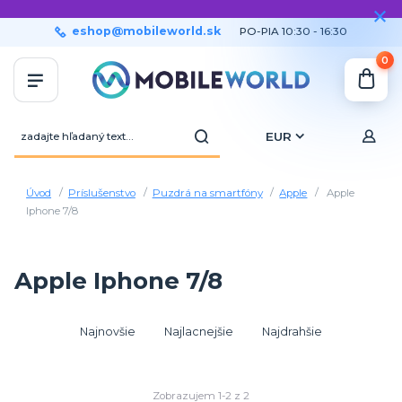
eshop@mobileworld.sk
PO-PIA 10:30 - 16:30
0
EUR
Úvod
Príslušenstvo
Puzdrá na smartfóny
Apple
Apple
Iphone 7/8
Apple Iphone 7/8
Najnovšie
Najlacnejšie
Najdrahšie
Zobrazujem 1-2 z 2