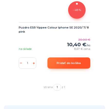
- 48 %
Puzdro ESR Yippee Colour Iphone SE 2020/ 7/ 8
pink
20,00 €
10,40 €
/
ks
na sklade
8,67 €
cena
Pridať do košíka
strana
z 1