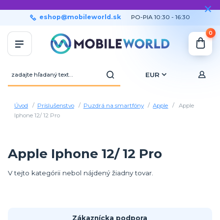
eshop@mobileworld.sk
PO-PIA 10:30 - 16:30
0
EUR
Úvod
Príslušenstvo
Puzdrá na smartfóny
Apple
Apple
Iphone 12/ 12 Pro
Apple Iphone 12/ 12 Pro
V tejto kategórii nebol nájdený žiadny tovar.
Zákaznícka podpora